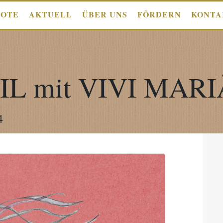
BOTE
AKTUELL
ÜBER UNS
FÖRDERN
KONTA
XIL mit VIVI MAR
4