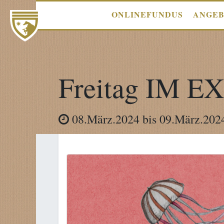
ONLINEFUNDUS
ANGE
Freitag IM E
08.März.2024
bis
09.März.202