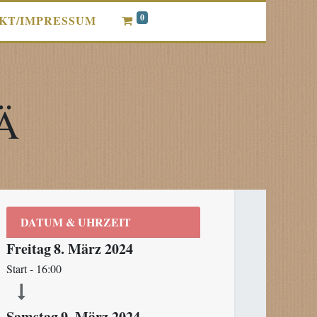
0
KT/IMPRESSUM
IÄ
DATUM & UHRZEIT
Freitag
8. März 2024
Start -
16:00
Samstag
9. März 2024