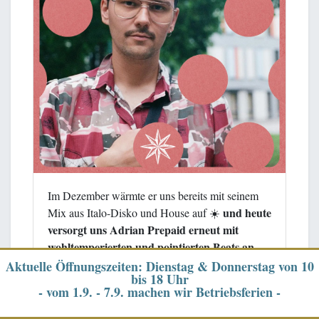
Im Dezember wärmte er uns bereits mit seinem
und heute
Mix aus Italo-Disko und House auf ☀️
versorgt uns Adrian Prepaid erneut mit
wohltemperierten und pointierten Beats an
unserer Bar.
✨ Dazu könnt ihr Euch wie immer
Aktuelle Öffnungszeiten: Dienstag & Donnerstag von 10
bis 18 Uhr
mit unserer bunten Spielesammlung vergnügen
- vom 1.9. - 7.9. machen wir Betriebsferien -
und unsere Köstlichkeiten vom Tresen genießen
🍹✨