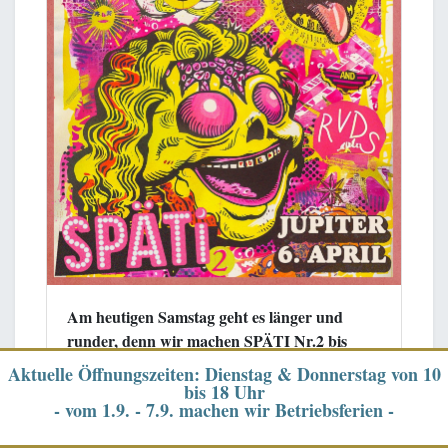
Am heutigen Samstag geht es länger und
runder, denn wir machen SPÄTI Nr.2 bis
3:00!
Aktuelle Öffnungszeiten: Dienstag & Donnerstag von 10
bis 18 Uhr
Die drolligen Nightlife-Astronauten
- vom 1.9. - 7.9. machen wir Betriebsferien -
💥
💥
PARADISE HIPPIES
(Joney und Digital