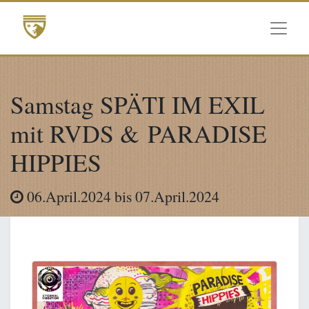
Samstag SPÄTI IM EXIL
mit RVDS & PARADISE
HIPPIES
06.April.2024
bis
07.April.2024