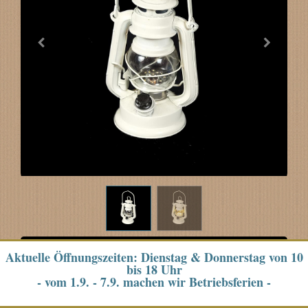
WEISSE ÖLLAMPE MIT LED
Aktuelle Öffnungszeiten: Dienstag & Donnerstag von 10
bis 18 Uhr
Vermietung
- vom 1.9. - 7.9. machen wir Betriebsferien -
START: